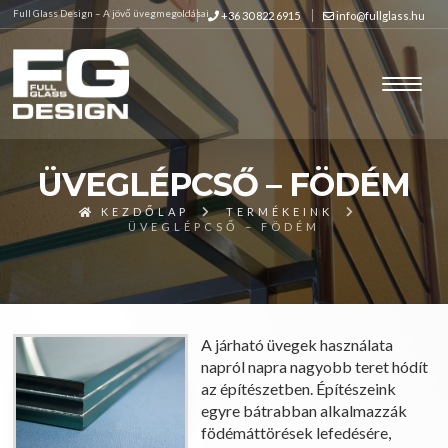
Full Glass Design – A jövő üvegmegoldásai
+36 30 822 6915
info@fullglass.hu
ÜVEGLÉPCSŐ – FÖDÉM
KEZDŐLAP
TERMÉKEINK
ÜVEGLÉPCSŐ – FÖDÉM
A járható üvegek használata
napról napra nagyobb teret hódít
az építészetben. Építészeink
egyre bátrabban alkalmazzák
födémáttörések lefedésére,