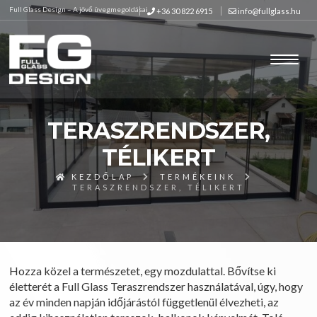
Full Glass Design – A jövő üvegmegoldásai
+36 30 822 6915
info@fullglass.hu
TERASZRENDSZER,
TÉLIKERT
KEZDŐLAP
TERMÉKEINK
TERASZRENDSZER, TÉLIKERT
Hozza közel a természetet, egy mozdulattal. Bővítse ki
életterét a Full Glass Teraszrendszer használatával, úgy, hogy
az év minden napján időjárástól függetlenül élvezheti, az