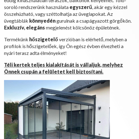
eddig kihasználatlan teraszok, balkonok kényelmét. Toló-
soroló rendszerünk használata
egyszerű
, akár egy kézzel
összehúzható, vagy széttolhatja az üveglapokat. Az
üvegtáblák
könnyedén
gurulnak a csapágyazott görgőkön.
Exkluzív, elegáns
megjelenést kölcsönöz épületének.
Termékünk
hőszigetelő
verzióban is elérhető, melyben a
profilok is hőszigetelőek, így Ön egész évben élvezheti a
nyári terasz adta élményeket!
Téli kertek teljes kialakítását is vállaljuk, melyhez
Önnek csupán a felületet kell biztosítani.