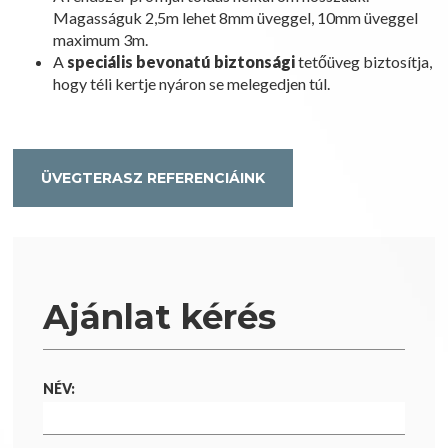
Magasságuk 2,5m lehet 8mm üveggel, 10mm üveggel
maximum 3m.
A
speciális bevonatú biztonsági
tetőüveg biztosítja,
hogy téli kertje nyáron se melegedjen túl.
ÜVEGTERASZ REFERENCIÁINK
Ajánlat kérés
NÉV: