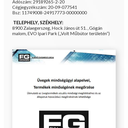
Adószám: 29189265-2-20
Cégjegyzékszám: 20-09-077541
Bsz: 11749008-24917773-00000000
TELEPHELY, SZÉKHELY:
8900 Zalaegerszeg, Hock János út 51. , Gógán
malom, EVO Ipari Park („Volt Műbútor területén”)