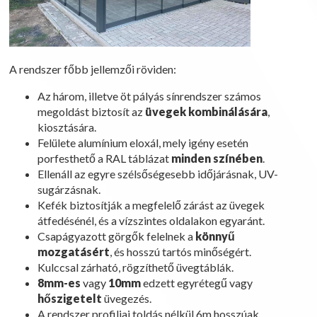
A rendszer főbb jellemzői röviden:
Az három, illetve öt pályás sínrendszer számos
megoldást biztosít az
üvegek kombinálására
,
kiosztására.
Felülete alumínium eloxál, mely igény esetén
porfesthető a RAL táblázat
minden színében
.
Ellenáll az egyre szélsőségesebb időjárásnak, UV-
sugárzásnak.
Kefék biztosítják a megfelelő zárást az üvegek
átfedésénél, és a vízszintes oldalakon egyaránt.
Csapágyazott görgők felelnek a
könnyű
mozgatásért
, és hosszú tartós minőségért.
Kulccsal zárható, rögzíthető üvegtáblák.
8mm-es
vagy
10mm
edzett egyrétegű vagy
hőszigetelt
üvegezés.
A rendszer profiljai toldás nélkül 6m hosszúak.