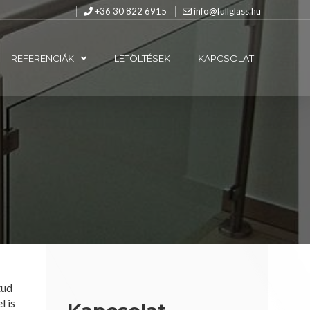
+36 30 822 6915
info@fullglass.hu
REFERENCIÁK
LETÖLTÉSEK
KAPCSOLAT
tud
l is