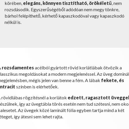
körében,
elegáns, könnyen tisztítható, örökéletű
, nem
rozsdásodik. Egyszerűségéből adódóan nem megy tönkre,
bárhol felépíthető, kérhető kapaszkodóval vagy kapaszkodó
nélkül is.
A rozsdamentes
acélból gyártott rövid korlátlábak ötvözik a
lasszikus megoldásokat a modern megjelenéssel. Az üveg dominál
egjelenésben, mégis jelen van benne a fém. A lábak
fekete, és
ntracit
színben is elérhetőek.
 rövidlábas rögzítésnél a korlátok
edzett, ragasztott üvegge
észülnek, így az üvegtábla törés esetén nem tud szétesni, nem ok
alesetet. Az üvegek közé laminált fólia egyben tartja mind a két
éteget, így átesni sem lehet rajta.