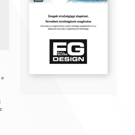
 a
l
oz