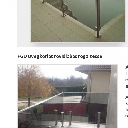
FGD Üvegkorlát rövidlábas rögzítéssel
k
m
a
A
k
b
r