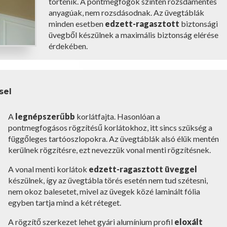
történik. A pontmegfogók szintén rozsdamentes
anyagúak, nem rozsdásodnak. Az üvegtáblák
minden esetben
edzett-ragasztott
biztonsági
üvegből készülnek a maximális biztonság elérése
érdekében.
sel
A
legnépszerűbb
korlátfajta. Hasonlóan a
pontmegfogásos rögzítésű korlátokhoz, itt sincs szükség a
függőleges tartóoszlopokra. Az üvegtáblák alsó élük mentén
kerülnek rögzítésre, ezt nevezzük vonal menti rögzítésnek.
A vonal menti korlátok
edzett-ragasztott üveggel
készülnek, így az üvegtábla törés esetén nem tud szétesni,
nem okoz balesetet, mivel az üvegek közé laminált fólia
egyben tartja mind a két réteget.
A rögzítő szerkezet lehet gyári alumínium profil
eloxált