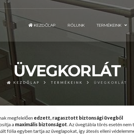
KEZDŐLAP
RÓLUNK
TERMÉKEINK
ÜVEGKORLÁT
KEZDŐLAP
TERMÉKEINK
ÜVEGKORLÁT
knak megfelelően
edzett, ragasztott biztonsági üvegből
osítja a
maximális biztonságot
. Az üvegtábla törés esetén nem 
lt fólia egyben tartja az üveglapokat, így átesés elleni védelemme