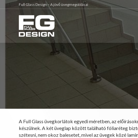
Full Glass Design – A jövő üvegmegoldásai
A Full Glass üvegkorlátok egyedi méretben, az előíráso
készülnek. A két üveglap között található fóliaréteg bizt
szétesni, nem okoz balesetet, mivel az üvegek közé laminá