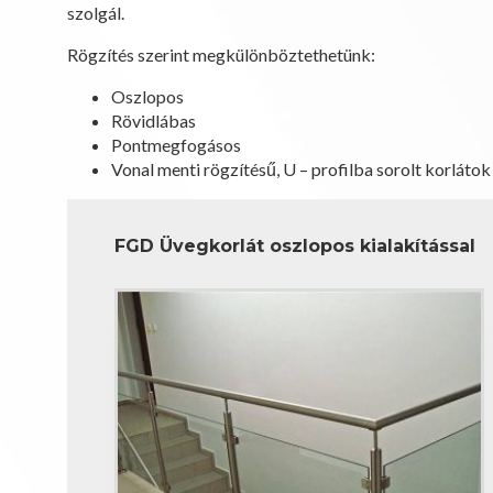
szolgál.
Rögzítés szerint megkülönböztethetünk:
Oszlopos
Rövidlábas
Pontmegfogásos
Vonal menti rögzítésű, U – profilba sorolt korlátok
FGD Üvegkorlát oszlopos kialakítással