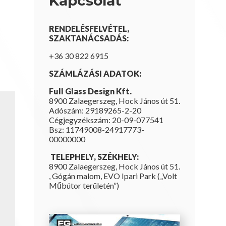
Kapcsolat
RENDELÉSFELVÉTEL,
SZAKTANÁCSADÁS:
+36 30 822 6915
SZÁMLÁZÁSI ADATOK:
Full Glass Design Kft.
8900 Zalaegerszeg, Hock János út 51.
Adószám: 29189265-2-20
Cégjegyzékszám: 20-09-077541
Bsz: 11749008-24917773-
00000000
TELEPHELY, SZÉKHELY:
8900 Zalaegerszeg, Hock János út 51.
, Gógán malom, EVO Ipari Park („Volt
Műbútor területén”)