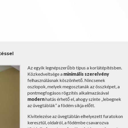
téssel
Az egyik legnépszerűbb típus a korlátépítésben.
Közkedveltsége a
minimális szerelvény
felhasználásnak köszönhető. Nincsenek
oszlopok, melyek megosztanák az összképet, a
pontmegfogásos rögzítés alkalmazásával
modern
hatás érhető el, ahogy szinte „lebegnek
az üvegtáblák” a födém síkja előtt.
Kivitelezése az üvegtáblán elhelyezett furatokon
keresztül, oldalról, a födémbe csavarozva